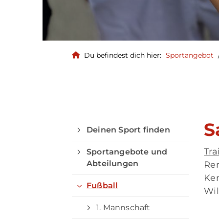
Du befindest dich hier:
Sportangebot
S
Deinen Sport finden
Tra
Sportangebote und
Quicklinks
Abteilungen
Re
Ke
Sportangebote finden
Fußball
Wi
Unser Sportangebot
1. Mannschaft
Sportsuche