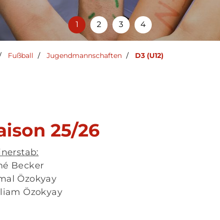
Fußball
Jugendmannschaften
D3 (U12)
aison 25/26
inerstab:
né Becker
mal Özokyay
Mitglieder-Service
Ge
lliam Özokyay
Alles zur Mitgliedschaft
Dü
Downloads
Wi