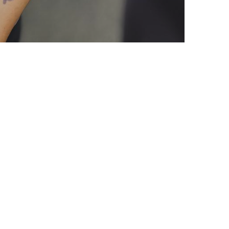
schäftsstelle
sseldorfer Sportverein 04
lhelm-Heinrich-Weg 2