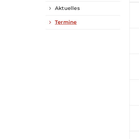
Aktuelles
Termine
Quicklinks
Sportangebote finden
Unser Sportangebot
Sportsuche
Ausfälle und Vertretungen
Deutsches Sportabzeichen