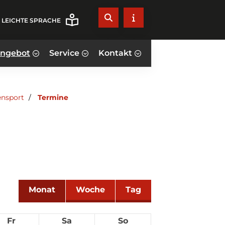
LEICHTE SPRACHE
angebot
Service
Kontakt
ensport
Termine
Monat
Woche
Tag
Fr
Sa
So